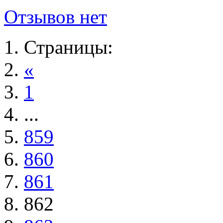
Отзывов нет
Страницы:
«
1
...
859
860
861
862