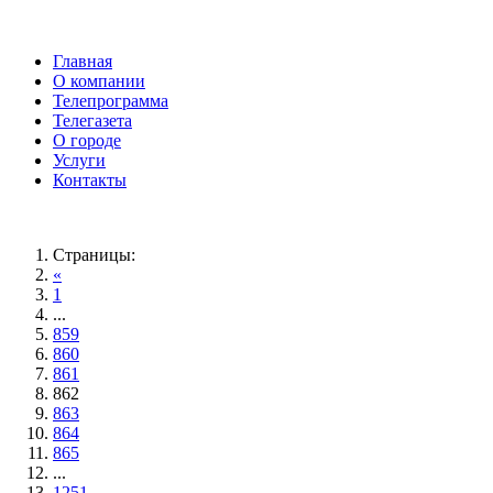
Главная
О компании
Телепрограмма
Телегазета
О городе
Услуги
Контакты
Страницы:
«
1
...
859
860
861
862
863
864
865
...
1251