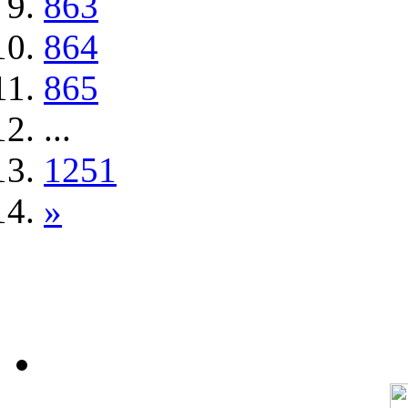
863
864
865
...
1251
»