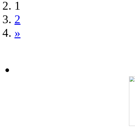
1
2
»